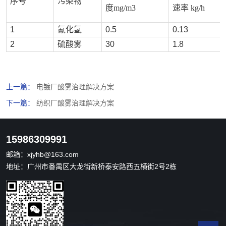
序号
污染物
度mg/m3
速率
kg/h
1
氰化氢
0.5
0.13
2
硫酸雾
30
1.8
上一篇：
电镀厂酸雾治理解决方案
下一篇：
纺织厂酸雾治理解决方案
15986309991
邮箱：
xjyhb@163.com
地址：广州市番禺区大龙街新桥泰安路西五横街2号2栋