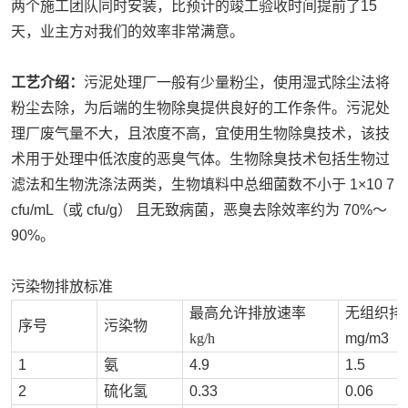
两个施工团队同时安装，比预计的竣工验收时间提前了15
天，业主方对我们的效率非常满意。
工艺介绍：
污泥处理厂一般有少量粉尘，使用湿式除尘法将
粉尘去除，为后端的生物除臭提供良好的工作条件。污泥处
理厂废气量不大，且浓度不高，宜使用生物除臭技术，该技
术用于处理中低浓度的恶臭气体。生物除臭技术包括生物过
滤法和生物洗涤法两类，生物填料中总细菌数不小于 1×10 7
cfu/mL（或 cfu/g） 且无致病菌，恶臭去除效率约为 70%～
90%。
污染物排放标准
最高允许排放速率
无组织排
序号
污染物
kg/h
mg/m3
1
氨
4.9
1.5
2
硫化氢
0.33
0.06